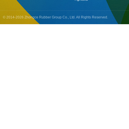
© 2014-2026 Zhongce Rubber Group Co., Ltd. All Rights Reserved.