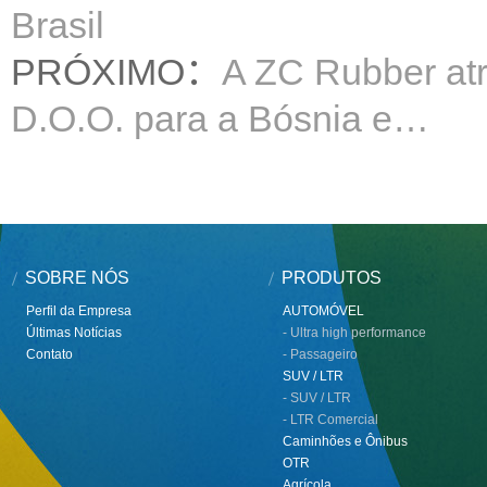
Brasil
PRÓXIMO：
A ZC Rubber at
D.O.O. para a Bósnia e…
SOBRE NÓS
PRODUTOS
Perfil da Empresa
AUTOMÓVEL
Últimas Notícias
- Ultra high performance
Contato
- Passageiro
SUV / LTR
- SUV / LTR
- LTR Comercial
Caminhões e Ônibus
OTR
Agrícola