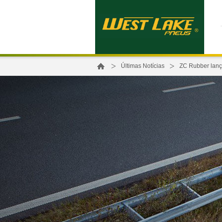
>
>
Últimas Notícias
ZC Rubber lanç