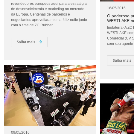
revendedores europeus aqui para a estratégia
16/05/2016
de desenvolvimento e marketing no mercado
da Europa. Centenas de parceiros e
O poderoso p
negociantes aproveitaram uma feliz noite junto
WESTLAKE no
com o time de ZC Rubber.
Inglaterra- A Z
WESTLAKE com f
Comercial (CV 
com seu agente
09/05/2016