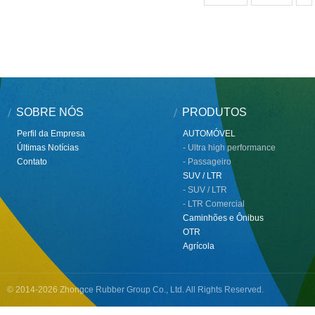
SOBRE NÓS
PRODUTOS
Perfil da Empresa
AUTOMÓVEL
Últimas Notícias
- Ultra high performance
Contato
- Passageiro
SUV / LTR
- SUV / LTR
- LTR Comercial
Caminhões e Ônibus
OTR
Agrícola
© 2014-2026 Zhongce Rubber Group Co., Ltd. All Rights Reserved.