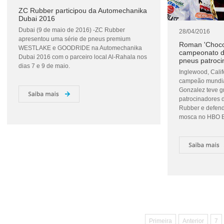
ZC Rubber participou da Automechanika
Dubai 2016
Dubai (9 de maio de 2016) -ZC Rubber
28/04/2016
apresentou uma série de pneus premium
Roman 'Choco
WESTLAKE e GOODRIDE na Automechanika
campeonato d
Dubai 2016 com o parceiro local Al-Rahala nos
pneus patroc
dias 7 e 9 de maio.
​Inglewood, Calif
campeão mundial
Gonzalez teve g
patrocinadores
Rubber e defend
mosca no HBO 
Primeira
Anterior
7